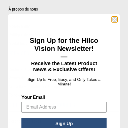
Accessoires
À propos de nous
Produits
Carrière
d'Entretien
Monde entier
de
Politique de confidentialité
Lentilles
Sign Up for the Hilco
Modalités d’utilisation
Vision Newsletter!
Pharmaceutiques
SERVICES
—
Ophtalmiques
Receive the Latest Product
Examen
News & Exclusive Offers!
Rester en Contact
Visuel
Ventes de Garantie
Sign-Up Is Free, Easy, and Only Takes a
&
Minute!
Nouvelle Application de Compte
Chirurgical
Foire aux Questions
Your Email
Produits
BIBLIOTHÈQUE DE RESSOURCES
Personalisés
Certificats de Taxes
Sign Up