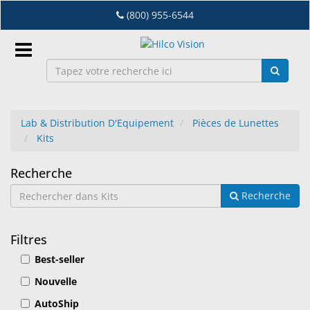
Accéder
(800) 955-6544
au
contenu
principal
Connexion
Lab & Distribution D'Equipement
Pièces de Lunettes
FR
Kits
Kits
Dry
Recherche
Eye
Recherche
Lab
&
Filtres
Distribution
Best-seller
D'Equipement
Nouvelle
Lunetterie
AutoShip
&