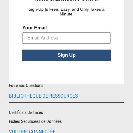
Carrière
Sign-Up Is Free, Easy, and Only Takes a
Monde entier
Minute!
Politique de confidentialité
Your Email
Modalités d’utilisation
SERVICES
Sign Up
Rester en Contact
Ventes de Garantie
Nouvelle Application de Compte
Foire aux Questions
BIBLIOTHÈQUE DE RESSOURCES
Certificats de Taxes
Fiches Sécurisées de Données
VOITURE CONNECTÉE