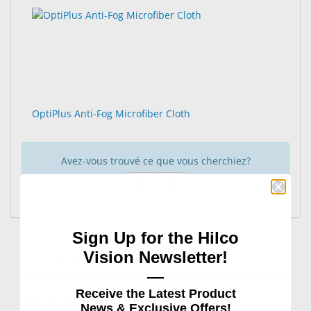
Accessoires
résultats
de
trouvés.
recherche
Produits
rendus.
d'Entretien
de
Lentilles
OptiPlus Anti-Fog Microfiber Cloth
Pharmaceutiques
Ophtalmiques
Avez-vous trouvé ce que vous cherchiez?
Examen
Visuel
&
Chirurgical
Sign Up for the Hilco
Produits
Vision Newsletter!
Personalisés
QUI SOMMES-NOUS
—
Receive the Latest Product
À propos de nous
News & Exclusive Offers!