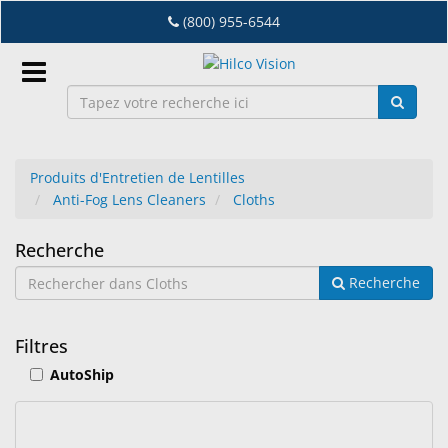
Accéder
(800) 955-6544
au
contenu
principal
Connexion
Produits d'Entretien de Lentilles
FR
Anti-Fog Lens Cleaners
Cloths
Cloths
Dry
Recherche
Eye
Recherche
Lab
&
Filtres
Distribution
AutoShip
D'Equipement
Lunetterie
&
1
Résultats