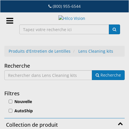
Accéder
(800) 955-6544
au
contenu
principal
Connexion
Produits d'Entretien de Lentilles
Lens Cleaning kits
FR
Lens
Recherche
Dry
Recherche
Cleaning
Eye
kits
Lab
Filtres
&
Nouvelle
Distribution
D'Equipement
AutoShip
Lunetterie
Collection de produit
&