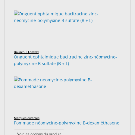
Bausch + Lomb®
Onguent ophtalmique bacitracine zinc-néomycine-
polymyxine B sulfate (B + L)
Marques diverses
Pommade néomycine-polymyxine B-dexaméthasone
: Pommade néomycine-polymyxine B-dexam
Voir les options du produit