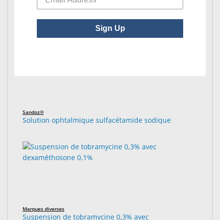
Bausch + Lomb®
Solution ophtalmique de néomycine-polymyxine B-
gramicidine
Sign Up
Sandoz®
Solution ophtalmique sulfacétamide sodique
Marques diverses
Suspension de tobramycine 0,3% avec