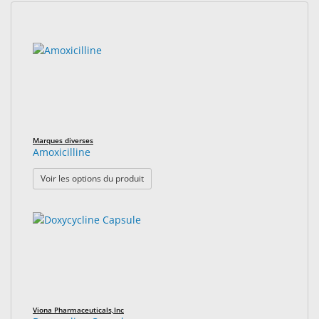
Accessoires
19
Résultats
Produits
résultats
de
d'Entretien
trouvés.
recherche
de
rendus.
Lentilles
Pharmaceutiques
Ophtalmiques
Marques diverses
Amoxicilline
Examen
: Amoxicilline
Voir les options du produit
Visuel
&
Chirurgical
Produits
Personalisés
Viona Pharmaceuticals,Inc