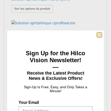
: Solution ophtalmique Tobramycine
Voir les options du produit
Sign Up for the Hilco
Marques diverses
Solution ophtalmique ciprofloxacine
Vision Newsletter!
—
: Solution ophtalmique ciprofloxacine
Voir les options du produit
Receive the Latest Product
News & Exclusive Offers!
Sign-Up Is Free, Easy, and Only Takes a
Minute!
Your Email