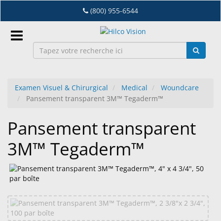
Accéder
(800) 955-6544
au
contenu
principal
Connexion
Examen Visuel & Chirurgical
Medical
Woundcare
FR
Pansement transparent 3M™ Tegaderm™
Pansement transparent
Dry
Eye
3M™ Tegaderm™
Lab
&
Distribution
D'Equipement
Lunetterie
&