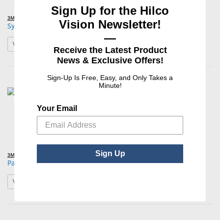
Sign Up for the Hilco
3M™
Vision Newsletter!
Système de fermeture de plaie 3M™ Steri-Strip™
—
: Système de fermeture de plaie 3M™ Steri-Strip™
Voir les options du produit
Receive the Latest Product
News & Exclusive Offers!
Sign-Up Is Free, Easy, and Only Takes a
Minute!
Your Email
Sign Up
3M™
Pansement transparent 3M™ Tegaderm™
: Pansement transparent 3M™ Tegaderm™
Voir les options du produit