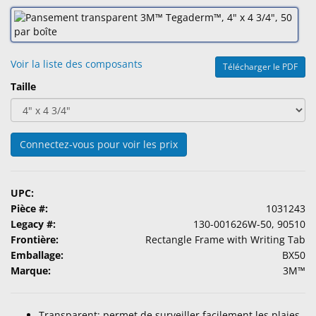
Accessoires
Produits
d'Entretien
Voir la liste des composants
Télécharger le PDF
de
Taille
Lentilles
Pharmaceutiques
Ophtalmiques
Connectez-vous pour voir les prix
Examen
Visuel
UPC:
&
Pièce #:
1031243
Chirurgical
Legacy #:
130-001626W-50, 90510
Frontière:
Rectangle Frame with Writing Tab
Produits
Emballage:
BX50
Personalisés
Marque:
3M™
Transparent: permet de surveiller facilement les plaies