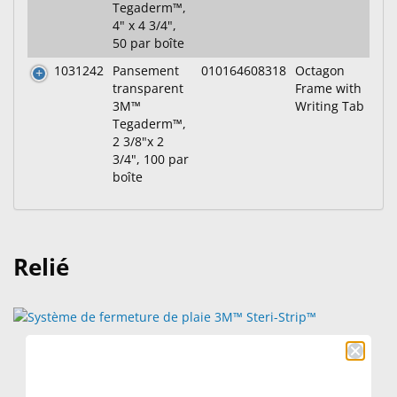
Tegaderm™,
4" x 4 3/4",
50 par boîte
1031242
Pansement
010164608318
Octagon
transparent
Frame with
3M™
Writing Tab
Tegaderm™,
2 3/8"x 2
3/4", 100 par
boîte
Relié