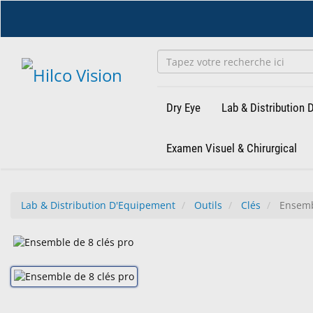
Accéder
au
contenu
principal
Dry Eye
Lab & Distribution
Examen Visuel & Chirurgical
Lab & Distribution D'Equipement
Outils
Clés
Ensembl