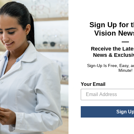
Sign Up for t
CUP
Vision News
010164528463
—
Receive the Late
News & Exclusiv
Sign-Up Is Free, Easy, 
Minute!
Your Email
Sign U
Wrench
Lames de rechange pour clés