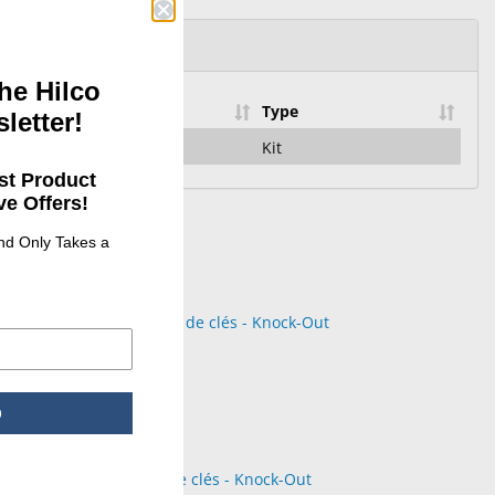
he Hilco
Type
letter!
Kit
st Product
e Offers!
and Only Takes a
p
Jeu de clés - Knock-Out