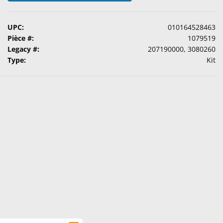
UPC:
010164528463
Pièce #:
1079519
Legacy #:
207190000, 3080260
Type:
Kit