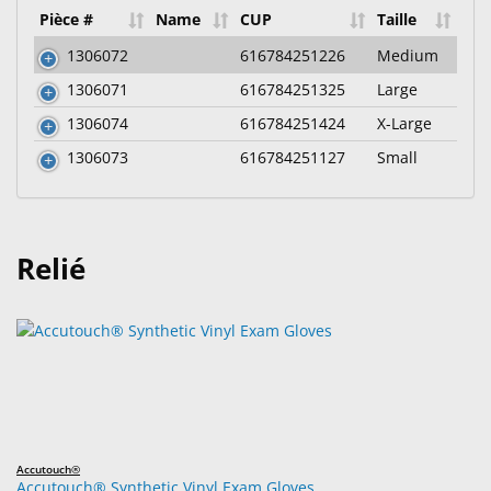
Pièce #
Name
CUP
Taille
1306072
616784251226
Medium
1306071
616784251325
Large
1306074
616784251424
X-Large
1306073
616784251127
Small
Relié
Accutouch®
Accutouch® Synthetic Vinyl Exam Gloves