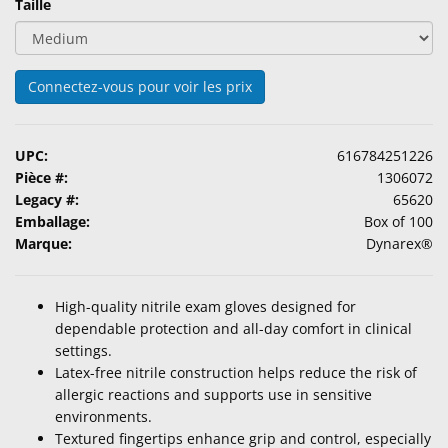
Taille
Accessoires
Produits
d'Entretien
Connectez-vous pour voir les prix
de
Lentilles
UPC:
616784251226
Pharmaceutiques
Pièce #:
1306072
Ophtalmiques
Legacy #:
65620
Emballage:
Box of 100
Examen
Marque:
Dynarex®
Visuel
&
Chirurgical
High-quality nitrile exam gloves designed for
dependable protection and all-day comfort in clinical
Produits
settings.
Personalisés
Latex-free nitrile construction helps reduce the risk of
allergic reactions and supports use in sensitive
environments.
Textured fingertips enhance grip and control, especially