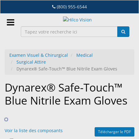
Accéder
(800) 955-6544
au
contenu
principal
Connexion
Examen Visuel & Chirurgical
Medical
FR
Surgical Attire
Dynarex® Safe-Touch™ Blue Nitrile Exam Gloves
Dry
Dynarex® Safe-Touch™
Eye
Blue Nitrile Exam Gloves
Lab
&
Distribution
D'Equipement
Voir la liste des composants
Lunetterie
Télécharger le PDF
&