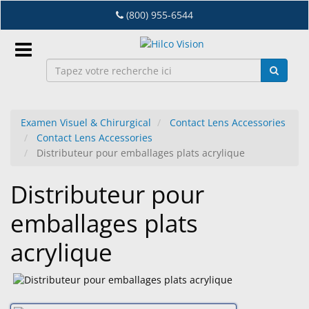
Accéder
(800) 955-6544
au
contenu
principal
Connexion
Examen Visuel & Chirurgical
Contact Lens Accessories
FR
Contact Lens Accessories
Distributeur pour emballages plats acrylique
Dry
Distributeur pour
Eye
emballages plats
Lab
&
acrylique
Distribution
D'Equipement
Lunetterie
&