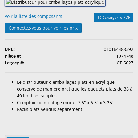
Accessoires
Voir la liste des composants
Télécharger le PDF
Produits
d'Entretien
Connectez-vous pour voir les prix
de
Lentilles
UPC:
010164488392
Pharmaceutiques
Pièce #:
1074748
Ophtalmiques
Legacy #:
CT-5627
Examen
Visuel
Le distributeur d'emballages plats en acrylique
&
conserve de manière pratique les paquets plats de 36 à
Chirurgical
40 lentilles souples
Comptoir ou montage mural, 7.5" x 6.5" x 3.25"
Produits
Packs plats vendus séparément
Personalisés