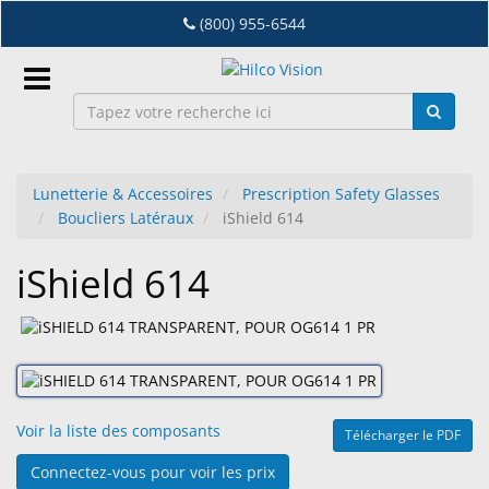
Accéder
(800) 955-6544
au
contenu
principal
Connexion
Lunetterie & Accessoires
Prescription Safety Glasses
FR
Boucliers Latéraux
iShield 614
iShield 614
Dry
Eye
Lab
&
Distribution
D'Equipement
Voir la liste des composants
Télécharger le PDF
Lunetterie
Connectez-vous pour voir les prix
&