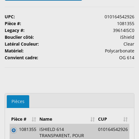
Accessoires
UPC:
010164542926
Produits
Pièce #:
1081355
d'Entretien
Legacy #:
39614ISC0
de
Bouclier côté:
iShield
Lentilles
Latéral Couleur:
Clear
Matériel:
Polycarbonate
Pharmaceutiques
Convient cadre:
OG 614
Ophtalmiques
Examen
Visuel
&
Chirurgical
Pièces
Produits
Personalisés
Pièce #
Name
CUP
1081355
iSHIELD 614
010164542926
TRANSPARENT, POUR