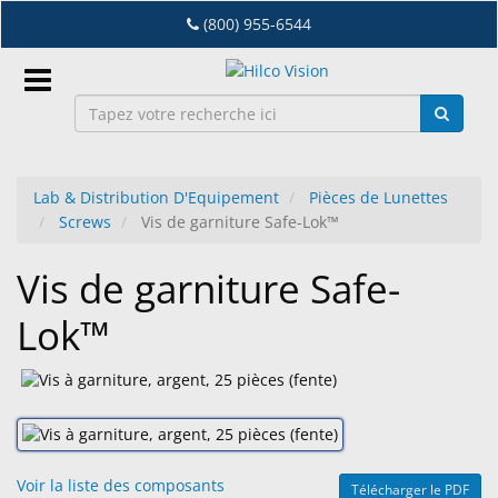
Accéder
(800) 955-6544
au
contenu
principal
Connexion
Lab & Distribution D'Equipement
Pièces de Lunettes
FR
Screws
Vis de garniture Safe-Lok™
Vis de garniture Safe-
Dry
Eye
Lok™
Lab
&
Distribution
D'Equipement
Lunetterie
Voir la liste des composants
Télécharger le PDF
&