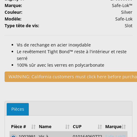
Marque:
Safe-Lok™
Couleur:
Silver
Modèle:
Safe-Lok
Type tête de vis:
Slot
Vis de rechange en acier inoxydable
Le revêtement Tight Bond™ reste à l'intérieur et reste
serré
100% sûr avec les verres en polycarbonate
WARNING: California customers must click here before purcha
Pièces
Pièce #
Name
CUP
Marque
1002991
Vis à
010164060772
Safe-Lok™