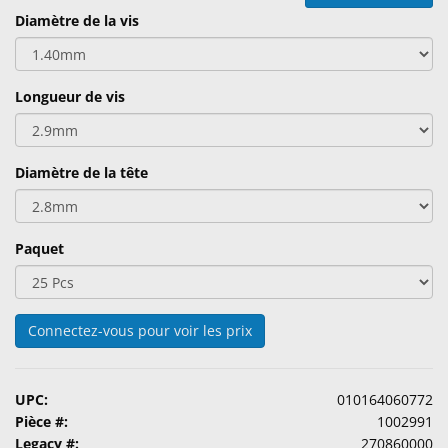
Accessoires
Diamètre de la vis
Produits
d'Entretien
Longueur de vis
de
Lentilles
Pharmaceutiques
Diamètre de la tête
Ophtalmiques
Examen
Paquet
Visuel
&
Chirurgical
Connectez-vous pour voir les prix
Produits
Personalisés
UPC:
010164060772
Pièce #:
1002991
Legacy #:
270860000