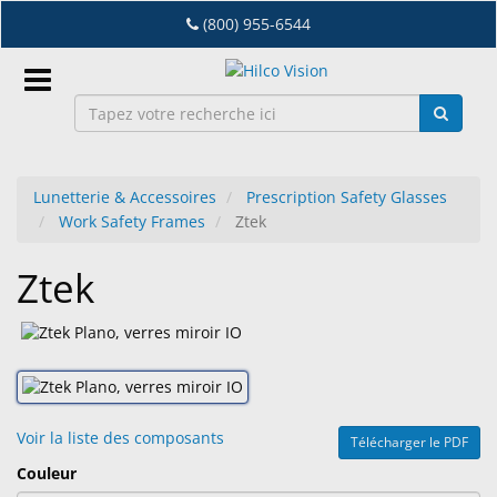
Accéder
(800) 955-6544
au
contenu
principal
Connexion
Lunetterie & Accessoires
Prescription Safety Glasses
FR
Work Safety Frames
Ztek
Ztek
Dry
Eye
Lab
&
Distribution
D'Equipement
Voir la liste des composants
Télécharger le PDF
Lunetterie
Couleur
&