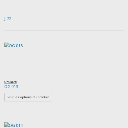
J-72
OnGuard
OG 013
: OG 013
Voir les options du produit