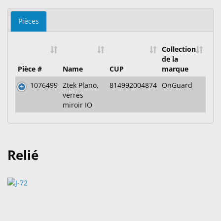
Pièces
Collection
de la
Pièce #
Name
CUP
marque
1076499
Ztek Plano,
814992004874
OnGuard
verres
miroir IO
Relié