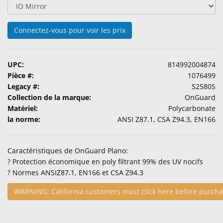
Accessoires
Connectez-vous pour voir les prix
Produits
d'Entretien
de
Lentilles
UPC:
814992004874
Pièce #:
1076499
Pharmaceutiques
Legacy #:
S2580S
Ophtalmiques
Collection de la marque:
OnGuard
Matériel:
Polycarbonate
Examen
la norme:
ANSI Z87.1, CSA Z94.3, EN166
Visuel
&
Caractéristiques de OnGuard Plano:
Chirurgical
? Protection économique en poly filtrant 99% des UV nocifs
? Normes ANSIZ87.1, EN166 et CSA Z94.3
Produits
Personalisés
WARNING: California customers must click here before purcha