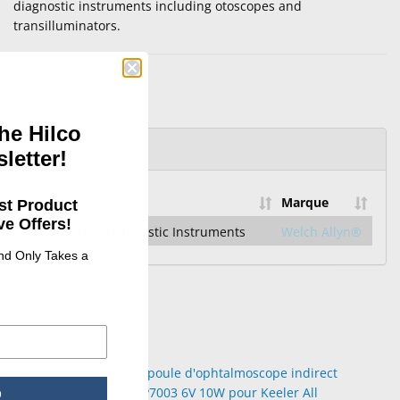
diagnostic instruments including otoscopes and
transilluminators.
he Hilco
letter!
Marque
st Product
e Offers!
ransilluminator / Diagnostic Instruments
Welch Allyn®
and Only Takes a
p