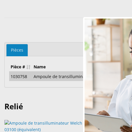
Pièces
Pièce #
Name
CU
1030758
Ampoule de transilluminateur 03100 3,5V
010
Relié