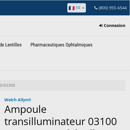
FR
(800) 955-6544
Connexion
de Lentilles
Pharmaceutiques Ophtalmiques
00/43300
Welch Allyn®
Ampoule
transilluminateur 03100