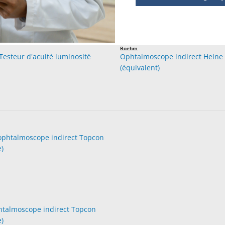
Boehm
Testeur d'acuité luminosité
Ophtalmoscope indirect Hein
(équivalent)
talmoscope indirect Topcon
e)