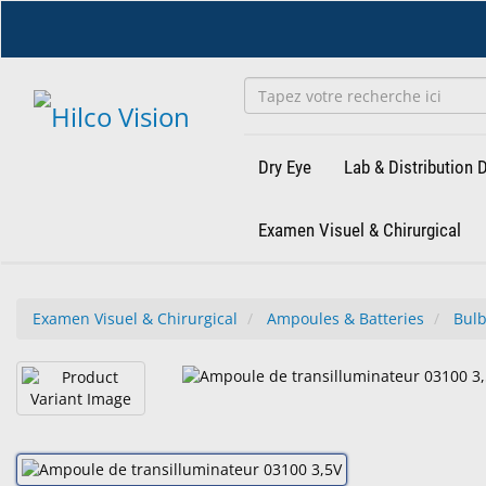
Accéder
au
contenu
principal
Dry Eye
Lab & Distribution
Examen Visuel & Chirurgical
Examen Visuel & Chirurgical
Ampoules & Batteries
Bul