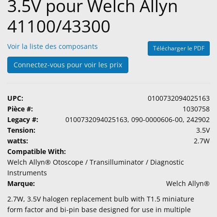
3.5V pour Welch Allyn
41100/43300
Voir la liste des composants
Télécharger le PDF
Connectez-vous pour voir les prix
UPC:
0100732094025163
Pièce #:
1030758
Legacy #:
0100732094025163, 090-0000606-00, 242902
Tension:
3.5V
watts:
2.7W
Compatible With:
Welch Allyn® Otoscope / Transilluminator / Diagnostic
Instruments
Marque:
Welch Allyn®
2.7W, 3.5V halogen replacement bulb with T1.5 miniature
form factor and bi-pin base designed for use in multiple