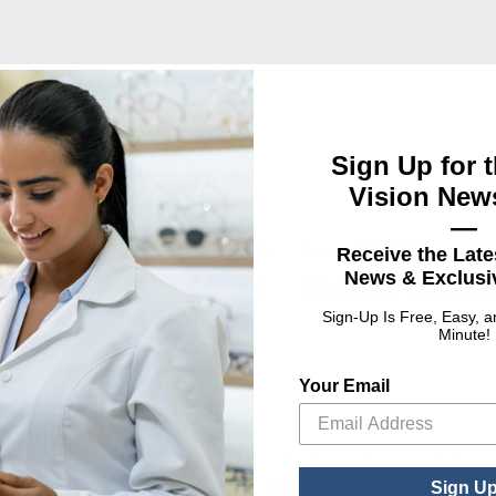
Sign Up for t
Vision News
—
P
Tension
watts
Compatible With
Receive the Late
News & Exclusiv
0732094025163
3.5V
2.7W
Welch Allyn® Otoscope / T
Sign-Up Is Free, Easy, 
Minute!
Your Email
Sign U