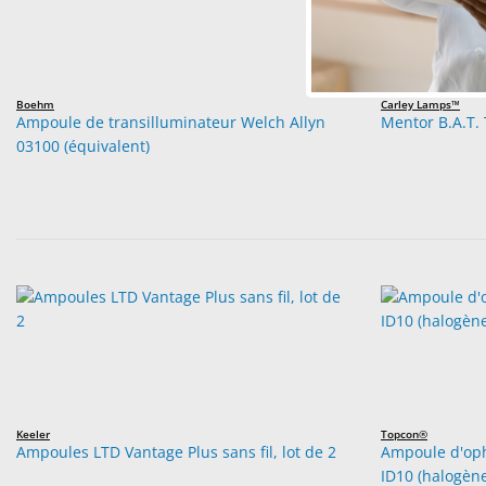
Boehm
Carley Lamps™
Ampoule de transilluminateur Welch Allyn
Mentor B.A.T. 
03100 (équivalent)
Keeler
Topcon®
Ampoules LTD Vantage Plus sans fil, lot de 2
Ampoule d'oph
ID10 (halogèn